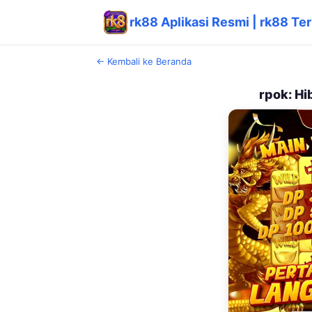
rk88 Aplikasi Resmi | rk88 T
← Kembali ke Beranda
rpok: H