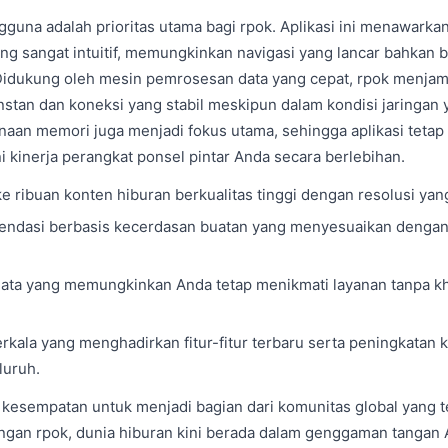
una adalah prioritas utama bagi rpok. Aplikasi ini menawarka
ng sangat intuitif, memungkinkan navigasi yang lancar bahkan
 Didukung oleh mesin pemrosesan data yang cepat, rpok menjam
stan dan koneksi yang stabil meskipun dalam kondisi jaringan ya
naan memori juga menjadi fokus utama, sehingga aplikasi tetap 
kinerja perangkat ponsel pintar Anda secara berlebihan.
e ribuan konten hiburan berkualitas tinggi dengan resolusi yan
ndasi berbasis kecerdasan buatan yang menyesuaikan dengan 
ta yang memungkinkan Anda tetap menikmati layanan tanpa kh
kala yang menghadirkan fitur-fitur terbaru serta peningkatan
luruh.
kesempatan untuk menjadi bagian dari komunitas global yang t
gan rpok, dunia hiburan kini berada dalam genggaman tangan