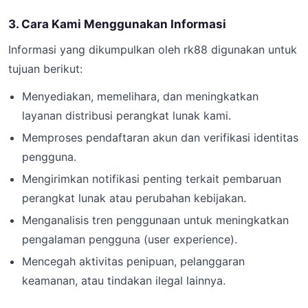
3. Cara Kami Menggunakan Informasi
Informasi yang dikumpulkan oleh rk88 digunakan untuk
tujuan berikut:
Menyediakan, memelihara, dan meningkatkan
layanan distribusi perangkat lunak kami.
Memproses pendaftaran akun dan verifikasi identitas
pengguna.
Mengirimkan notifikasi penting terkait pembaruan
perangkat lunak atau perubahan kebijakan.
Menganalisis tren penggunaan untuk meningkatkan
pengalaman pengguna (user experience).
Mencegah aktivitas penipuan, pelanggaran
keamanan, atau tindakan ilegal lainnya.