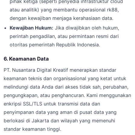
pihak ketiga (seperti penyedia infrastruktur cloud
atau analitik) yang membantu operasional rk88,
dengan kewajiban menjaga kerahasiaan data.
Kewajiban Hukum:
Jika diwajibkan oleh hukum,
perintah pengadilan, atau permintaan resmi dari
otoritas pemerintah Republik Indonesia.
6. Keamanan Data
PT. Nusantara Digital Kreatif menerapkan standar
keamanan teknis dan organisasional yang ketat untuk
melindungi data Anda dari akses tidak sah, perubahan,
pengungkapan, atau penghancuran. Kami menggunakan
enkripsi SSL/TLS untuk transmisi data dan
penyimpanan data yang aman di pusat data yang
berlokasi di Jakarta dan wilayah yang memenuhi
standar keamanan tinggi.