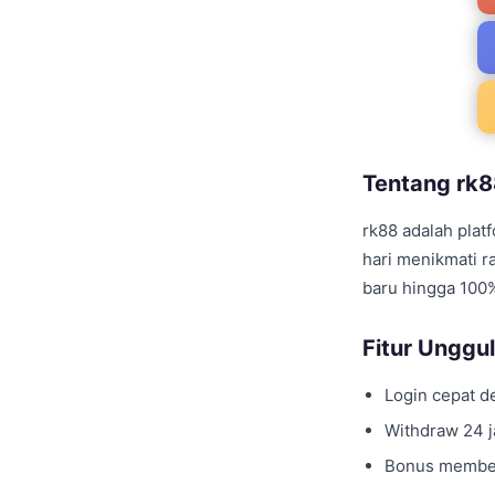
Tentang rk
rk88 adalah plat
hari menikmati 
baru hingga 100%
Fitur Unggu
Login cepat 
Withdraw 24 ja
Bonus member