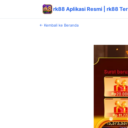
rk88 Aplikasi Resmi | rk88 T
← Kembali ke Beranda